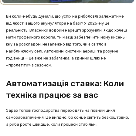
Ви коли-небудь думали, що успіх на риболовлі залежатиме
від якості вашого акумулятора на базі? У 2026-му це
реальність. Власники водойм нарешті зрозуміли: якщо хочеш
мати трофейного коропа, ти маєш забезпечити йому кисень і
їжу за розкладом, незалежно від того, чи є світло в
найближчому селі. Автономні системи аерації та розумні
годівниці — це вже не забаганка, а єдиний шлях не
«пролетіти» з сезоном.
Автоматизація ставка: Коли
техніка працює за вас
Зараз топові господарства переходять на повний цикл
самозабезпечення. Це вигідно, бо сонце світить безкоштовно,
а риба росте швидше, коли процеси стабільні.