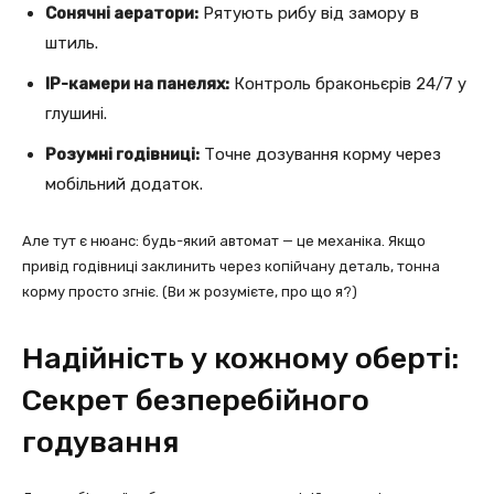
Сонячні аератори:
Рятують рибу від замору в
штиль.
IP-камери на панелях:
Контроль браконьєрів 24/7 у
глушині.
Розумні годівниці:
Точне дозування корму через
мобільний додаток.
Але тут є нюанс: будь-який автомат — це механіка. Якщо
привід годівниці заклинить через копійчану деталь, тонна
корму просто згніє. (Ви ж розумієте, про що я?)
Надійність у кожному оберті:
Секрет безперебійного
годування