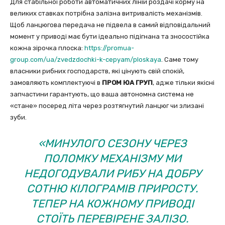
Для стабільної роботи автоматичних ліній роздачі корму на
великих ставках потрібна залізна витривалість механізмів.
Щоб ланцюгова передача не підвела в самий відповідальний
момент у приводі має бути ідеально підігнана та зносостійка
кожна зірочка плоска:
https://promua-
group.com/ua/zvedzdochki-k-cepyam/ploskaya
. Саме тому
власники рибних господарств, які цінують свій спокій,
замовляють комплектуючі в
ПРОМ ЮА ГРУП
, адже тільки якісні
запчастини гарантують, що ваша автономна система не
«стане» посеред літа через розтягнутий ланцюг чи злизані
зуби.
«МИНУЛОГО СЕЗОНУ ЧЕРЕЗ
ПОЛОМКУ МЕХАНІЗМУ МИ
НЕДОГОДУВАЛИ РИБУ НА ДОБРУ
СОТНЮ КІЛОГРАМІВ ПРИРОСТУ.
ТЕПЕР НА КОЖНОМУ ПРИВОДІ
СТОЇТЬ ПЕРЕВІРЕНЕ ЗАЛІЗО.